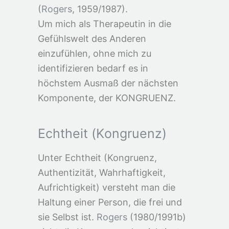
(
Rogers
, 1959/1987).
Um mich als Therapeutin in die
Gefühlswelt des Anderen
einzufühlen, ohne mich zu
identifizieren bedarf es in
höchstem Ausmaß der nächsten
Komponente, der KONGRUENZ.
E
c
h
t
h
e
i
t
(
K
o
n
g
r
u
e
n
z
)
Unter Echtheit (Kongruenz,
Authentizität, Wahrhaftigkeit,
Aufrichtigkeit) versteht man die
Haltung einer Person, die frei und
sie Selbst ist.
Rogers
(1980/1991b)