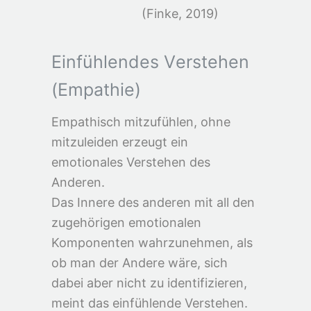
(Finke, 2019)
E
i
n
f
ü
h
l
e
n
d
e
s
V
e
r
s
t
e
h
e
n
(
E
m
p
a
t
h
i
e
)
Empathisch mitzufühlen, ohne
mitzuleiden erzeugt ein
emotionales Verstehen des
Anderen.
Das Innere des anderen mit all den
zugehörigen emotionalen
Komponenten wahrzunehmen, als
ob man der Andere wäre, sich
dabei aber nicht zu identifizieren,
meint das einfühlende Verstehen.