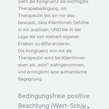
sieht die Kongruenz als wichtigste
Therapiebedingung. Als
Therapeutin bin ich mir also
bewusst, dass KlientInnen Gefühle
in mir auslösen, UND bin in der
Lage die von meinem eigenen
Erleben zu differenzieren.
Die Kongruenz von mir als
Therapeutin wird bei KlientInnen
eben als „echt“ wahrgenommen,
und ermöglicht eine authentische
Begegnung.
B
e
d
i
n
g
u
n
g
s
f
r
e
i
e
p
o
s
i
t
i
v
e
B
e
a
c
h
t
u
n
g
(
W
e
r
t
-
S
c
h
ä
t
z