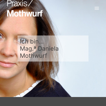
Ich bin…
Mag.
ª Daniela
Mothwurf